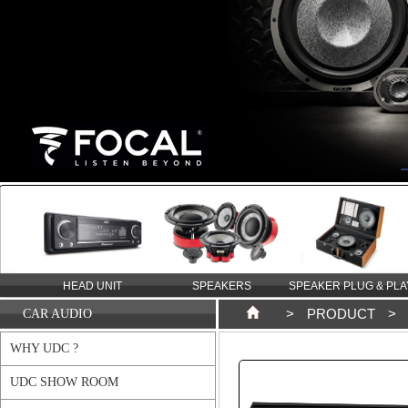
TION
HEAD UNIT
SPEAKERS
SPEAKER PLUG & PLA
>
PRODUCT
>
CAR AUDIO
WHY UDC ?
UDC SHOW ROOM