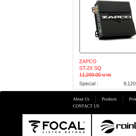
ZAPCO
ST-2X SQ
11,200.00 บาท
Special :
9,120
About Us
Products
Pro
CONTACT US