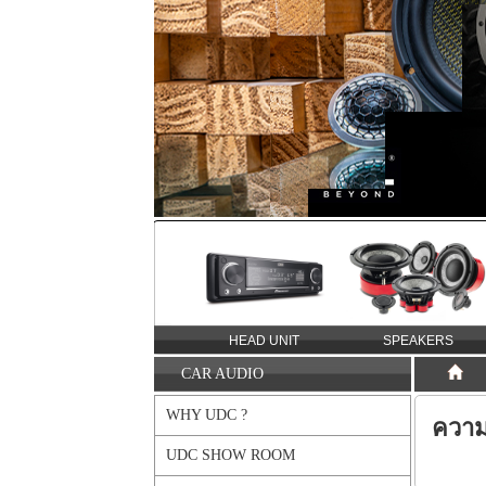
ERS
MULTIMEDIA STATION
HEAD UNIT
SPEAKERS
CAR AUDIO
WHY UDC ?
ความ
UDC SHOW ROOM