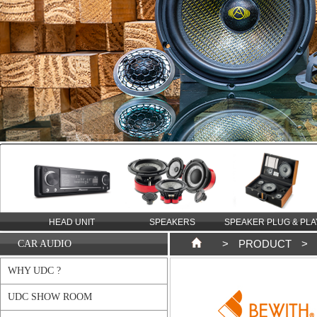
TION
HEAD UNIT
SPEAKERS
SPEAKER PLUG & PLA
>
PRODUCT
>
CAR AUDIO
WHY UDC ?
UDC SHOW ROOM