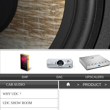
DAP
DAC
UPSCALERS
>
PRODUCT
>
CAR AUDIO
WHY UDC ?
UDC SHOW ROOM