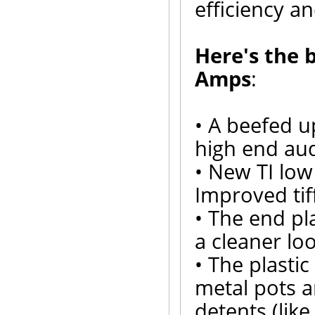
efficiency a
Here's the 
Amps
:
• A beefed 
high end au
• New TI low
Improved ti
• The end pl
a cleaner lo
• The plasti
metal pots 
detents (lik