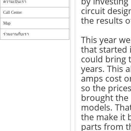
by investing
ความเป็นเรา
circuit desi
Call Center
the results 
Map
ร่วมงานกับเรา
This year we
that started 
could bring 
years. This 
amps cost onl
so the price
brought the 
models. That
the make it b
parts from 