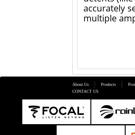
accurately s
multiple amp
About Us
Products
Pro
CONTACT US