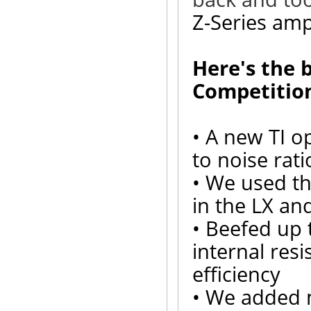
Z-Series ampl
Here's the b
Competitio
• A new TI o
to noise rati
• We used th
in the LX a
• Beefed up 
internal res
efficiency
• We added 