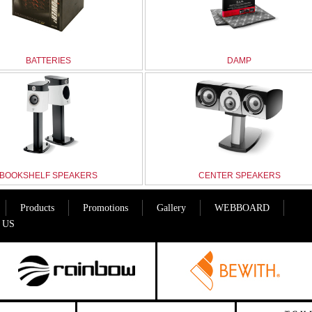
BATTERIES
DAMP
BOOKSHELF SPEAKERS
CENTER SPEAKERS
Products
Promotions
Gallery
WEBBOARD
 US