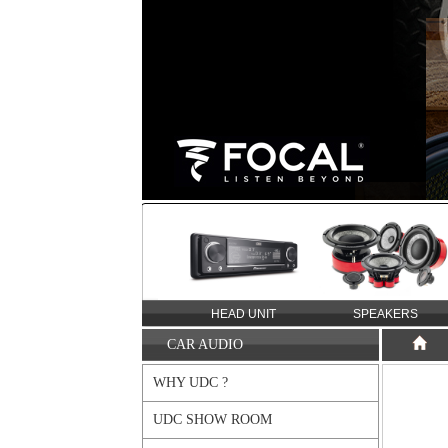
ERS
MULTIMEDIA STATION
HEAD UNIT
SPEAKERS
CAR AUDIO
WHY UDC ?
UDC SHOW ROOM