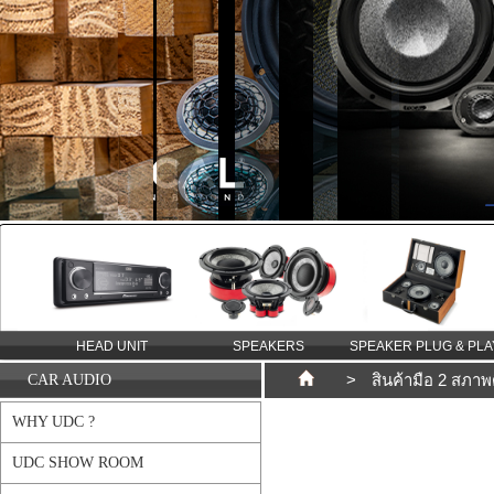
TION
HEAD UNIT
SPEAKERS
SPEAKER PLUG & PLA
>
สินค้ามือ 2 สภาพ
CAR AUDIO
WHY UDC ?
UDC SHOW ROOM