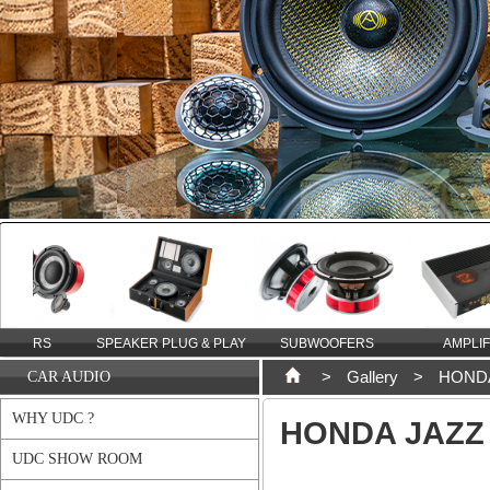
SPEAKER PLUG & PLAY
SUBWOOFERS
AMPLIFIERS
>
Gallery
>
HOND
CAR AUDIO
WHY UDC ?
HONDA JAZZ 
UDC SHOW ROOM